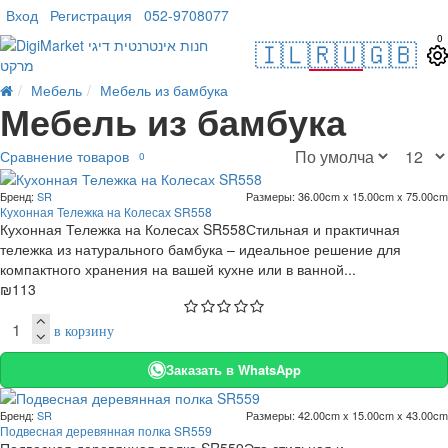
Вход
Регистрация
052-9708077
0
🇮🇱
🇷🇺
🇬🇧
Мебель
Мебель из бамбука
Мебель из бамбука
Сравнение товаров
0
Бренд:
SR
Размеры:
36.00cm x 15.00cm x 75.00cm
Кухонная Тележка на Колесах SR558
Кухонная Тележка на Колесах SR558Стильная и практичная
тележка из натурального бамбука – идеальное решение для
компактного хранения на вашей кухне или в ванной...
₪113
в корзину
Заказать в WhatsApp
Бренд:
SR
Размеры:
42.00cm x 15.00cm x 43.00cm
Подвесная деревянная полка SR559