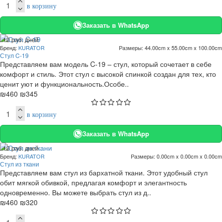
в корзину
Заказать в WhatsApp
. 10 раб. дней
Бренд:
KURATOR
Размеры:
44.00cm x 55.00cm x 100.00cm
-25 %
Стул C-19
Представляем вам модель C-19 – стул, который сочетает в себе
комфорт и стиль. Этот стул с высокой спинкой создан для тех, кто
ценит уют и функциональность.Особе..
₪460
₪345
в корзину
Заказать в WhatsApp
. 10 раб. дней
Бренд:
KURATOR
Размеры:
0.00cm x 0.00cm x 0.00cm
-30 %
Стул из ткани
Представляем вам стул из бархатной ткани. Этот удобный стул
обит мягкой обивкой, предлагая комфорт и элегантность
одновременно. Вы можете выбрать стул из д..
₪460
₪320