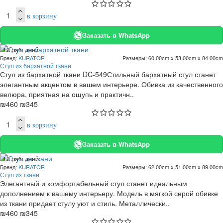
в корзину
Заказать в WhatsApp
. 10 раб. дней
Бренд:
KURATOR
Размеры:
60.00cm x 53.00cm x 84.00cm
-25 %
Стул из бархатной ткани
Стул из бархатной ткани DC-549Стильный бархатный стул станет
элегантным акцентом в вашем интерьере. Обивка из качественного
велюра, приятная на ощупь и практичн..
₪460
₪345
в корзину
Заказать в WhatsApp
. 10 раб. дней
Бренд:
KURATOR
Размеры:
62.00cm x 51.00cm x 89.00cm
-25 %
Стул из ткани
Элегантный и комфортабельный стул станет идеальным
дополнением к вашему интерьеру. Модель в мягкой серой обивке
из ткани придает стулу уют и стиль. Металлически..
₪460
₪345