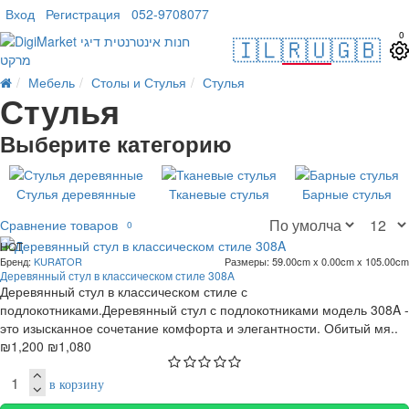
Вход
Регистрация
052-9708077
0
🇮🇱
🇷🇺
🇬🇧
Мебель
Столы и Стулья
Стулья
Стулья
Выберите категорию
Стулья деревянные
Тканевые стулья
Барные стулья
Сравнение товаров
0
HOT
Бренд:
KURATOR
Размеры:
59.00cm x 0.00cm x 105.00cm
. 10 раб. дней
Деревянный стул в классическом стиле 308A
-10 %
Деревянный стул в классическом стиле с
подлокотниками.Деревянный стул с подлокотниками модель 308A -
это изысканное сочетание комфорта и элегантности. Обитый мя..
₪1,200
₪1,080
в корзину