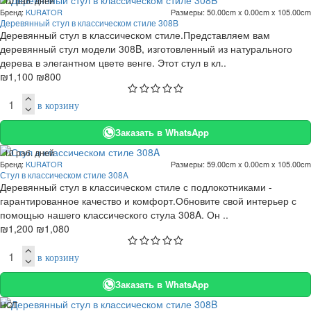
. 10 раб. дней
Бренд:
KURATOR
Размеры:
50.00cm x 0.00cm x 105.00cm
-27 %
Деревянный стул в классическом стиле 308B
Деревянный стул в классическом стиле.Представляем вам
деревянный стул модели 308B, изготовленный из натурального
дерева в элегантном цвете венге. Этот стул в кл..
₪1,100
₪800
в корзину
Заказать в WhatsApp
. 10 раб. дней
Бренд:
KURATOR
Размеры:
59.00cm x 0.00cm x 105.00cm
-10 %
Стул в классическом стиле 308A
Деревянный стул в классическом стиле с подлокотниками -
гарантированное качество и комфорт.Обновите свой интерьер с
помощью нашего классического стула 308A. Он ..
₪1,200
₪1,080
в корзину
Заказать в WhatsApp
HOT