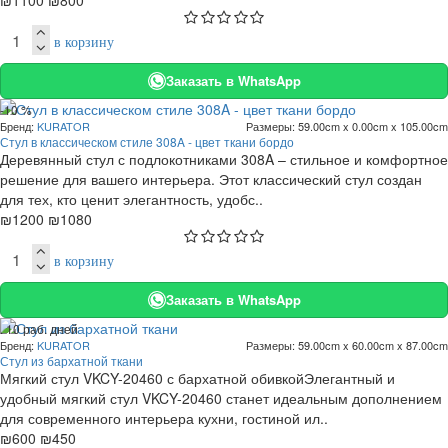
₪1100
₪800
в корзину
Заказать в WhatsApp
-10 %
Бренд:
KURATOR
Размеры:
59.00cm x 0.00cm x 105.00cm
Стул в классическом стиле 308A - цвет ткани бордо
Деревянный стул с подлокотниками 308A – стильное и комфортное
решение для вашего интерьера. Этот классический стул создан
для тех, кто ценит элегантность, удобс..
₪1200
₪1080
в корзину
Заказать в WhatsApp
. 10 раб. дней
Бренд:
KURATOR
Размеры:
59.00cm x 60.00cm x 87.00cm
-25 %
Стул из бархатной ткани
Мягкий стул VKCY-20460 с бархатной обивкойЭлегантный и
удобный мягкий стул VKCY-20460 станет идеальным дополнением
для современного интерьера кухни, гостиной ил..
₪600
₪450