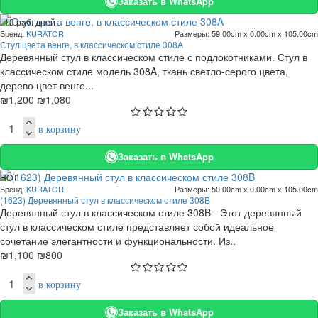
Заказать в WhatsApp
. 10 раб. дней
Бренд:
KURATOR
Размеры:
59.00cm x 0.00cm x 105.00cm
-10 %
Стул цвета венге, в классическом стиле 308A
Деревянный стул в классическом стиле с подлокотниками. Стул в
классическом стиле модель 308A, ткань светло-серого цвета,
дерево цвет венге...
₪1,200
₪1,080
в корзину
Заказать в WhatsApp
HOT
Бренд:
KURATOR
Размеры:
50.00cm x 0.00cm x 105.00cm
. 10 раб. дней
(1623) Деревянный стул в классическом стиле 308B
-27 %
Деревянный стул в классическом стиле 308B - Этот деревянный
стул в классическом стиле представляет собой идеальное
сочетание элегантности и функциональности. Из..
₪1,100
₪800
в корзину
Заказать в WhatsApp