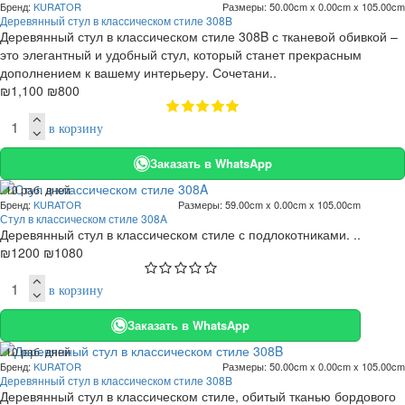
Бренд:
KURATOR
Размеры:
50.00cm x 0.00cm x 105.00cm
. 10 раб. дней
Деревянный стул в классическом стиле 308B
-27 %
Деревянный стул в классическом стиле 308B с тканевой обивкой –
это элегантный и удобный стул, который станет прекрасным
дополнением к вашему интерьеру. Сочетани..
₪1,100
₪800
в корзину
Заказать в WhatsApp
. 10 раб. дней
Бренд:
KURATOR
Размеры:
59.00cm x 0.00cm x 105.00cm
-10 %
Стул в классическом стиле 308A
Деревянный стул в классическом стиле с подлокотниками. ..
₪1200
₪1080
в корзину
Заказать в WhatsApp
. 10 раб. дней
Бренд:
KURATOR
Размеры:
50.00cm x 0.00cm x 105.00cm
-27 %
Деревянный стул в классическом стиле 308B
Деревянный стул в классическом стиле, обитый тканью бордового