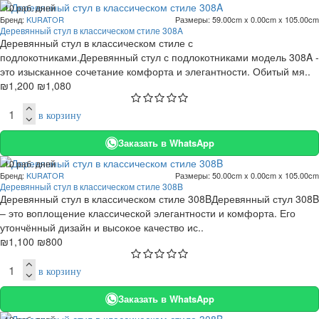
. 10 раб. дней
Бренд:
KURATOR
Размеры:
59.00cm x 0.00cm x 105.00cm
-10 %
Деревянный стул в классическом стиле 308A
Деревянный стул в классическом стиле с
подлокотниками.Деревянный стул с подлокотниками модель 308A -
это изысканное сочетание комфорта и элегантности. Обитый мя..
₪1,200
₪1,080
в корзину
Заказать в WhatsApp
. 10 раб. дней
Бренд:
KURATOR
Размеры:
50.00cm x 0.00cm x 105.00cm
-27 %
Деревянный стул в классическом стиле 308B
Деревянный стул в классическом стиле 308BДеревянный стул 308B
– это воплощение классической элегантности и комфорта. Его
утончённый дизайн и высокое качество ис..
₪1,100
₪800
в корзину
Заказать в WhatsApp