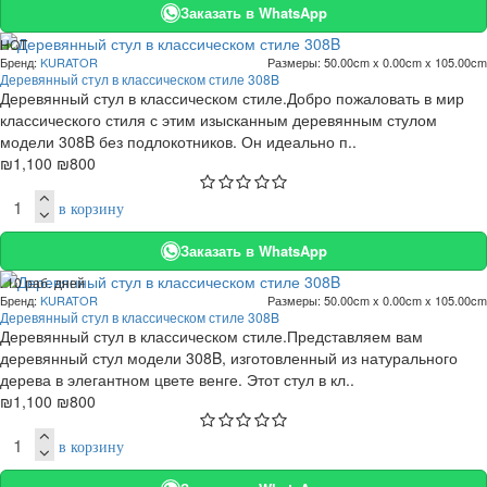
Заказать в WhatsApp
HOT
Бренд:
KURATOR
Размеры:
50.00cm x 0.00cm x 105.00cm
. 10 раб. дней
Деревянный стул в классическом стиле 308B
-27 %
Деревянный стул в классическом стиле.Добро пожаловать в мир
классического стиля с этим изысканным деревянным стулом
модели 308B без подлокотников. Он идеально п..
₪1,100
₪800
в корзину
Заказать в WhatsApp
. 10 раб. дней
Бренд:
KURATOR
Размеры:
50.00cm x 0.00cm x 105.00cm
-27 %
Деревянный стул в классическом стиле 308B
Деревянный стул в классическом стиле.Представляем вам
деревянный стул модели 308B, изготовленный из натурального
дерева в элегантном цвете венге. Этот стул в кл..
₪1,100
₪800
в корзину