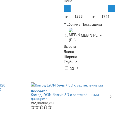
Цена
₪
₪
Фабрики / Поставщики
MEBIN PL
4
Высота
Длина
Ширина
Глубина
52
1
0
Комод LYON белый 3D с застеклёнными
дверцами
₪2,993
₪3,326