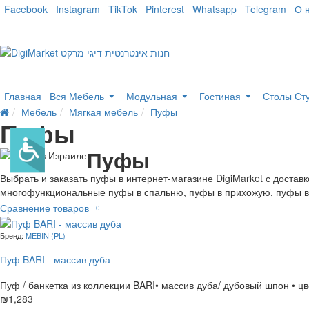
Facebook
Instagram
TikTok
Pinterest
Whatsapp
Telegram
О 
Главная
Вся Мебель
Модульная
Гостиная
Столы Ст
Мебель
Мягкая мебель
Пуфы
Пуфы
Пуфы
Выбрать и заказать пуфы в интернет-магазине DigiMarket с доста
многофункциональные пуфы в спальню, пуфы в прихожую, пуфы в 
Сравнение товаров
0
Бренд:
MEBIN (PL)
Пуф BARI - массив дуба
Пуф / банкетка из коллекции BARI• массив дуба/ дубовый шпон • цве
₪1,283