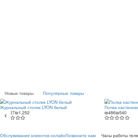
Новые товары
Популярные товары
Журнальный столик LYON белый
Полка настенна
₪1,127
₪1,252
₪486
₪540
Обслуживание клиентов онлайн
Позвоните нам
Часы работы тел