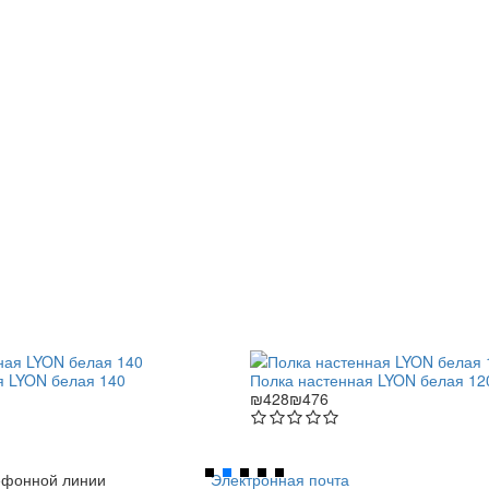
я LYON белая 140
Полка настенная LYON белая 12
₪428
₪476
ефонной линии
Электронная почта