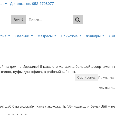
нас
Для заказов: 052-9708077
Все
улья
Спальни
Матрасы
Прихожие
Фильтры
Ски
вкой на дом по Израилю! В каталоге магазина большой ассортимен
салон, пуфы для офиса, в рабочий кабинет.
Сортировка:
Размеры:
40
т: дуб бургундский• ткань / экокожа Нр 58• ящик для бельяBari – не