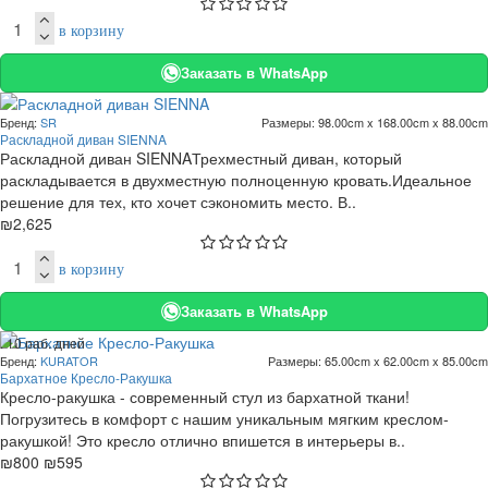
в корзину
Заказать в WhatsApp
Бренд:
SR
Размеры:
98.00cm x 168.00cm x 88.00cm
Раскладной диван SIENNA
Раскладной диван SIENNAТрехместный диван, который
раскладывается в двухместную полноценную кровать.Идеальное
решение для тех, кто хочет сэкономить место. В..
₪2,625
в корзину
Заказать в WhatsApp
. 10 раб. дней
Бренд:
KURATOR
Размеры:
65.00cm x 62.00cm x 85.00cm
-26 %
Бархатное Кресло-Ракушка
Кресло-ракушка - современный стул из бархатной ткани!
Погрузитесь в комфорт с нашим уникальным мягким креслом-
ракушкой! Это кресло отлично впишется в интерьеры в..
₪800
₪595