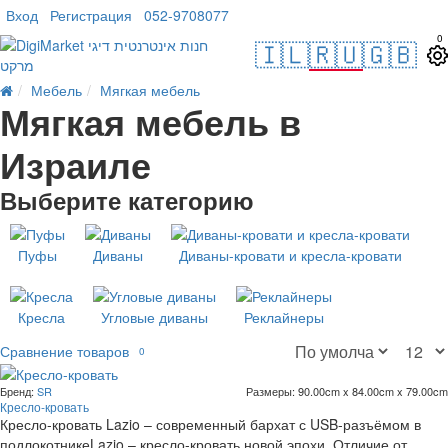
Вход
Регистрация
052-9708077
0
🇮🇱
🇷🇺
🇬🇧
Мебель
Мягкая мебель
Мягкая мебель в
Израиле
Выберите категорию
Пуфы
Диваны
Диваны-кровати и кресла-кровати
Кресла
Угловые диваны
Реклайнеры
Сравнение товаров
0
Бренд:
SR
Размеры:
90.00cm x 84.00cm x 79.00cm
Кресло-кровать
Кресло-кровать Lazio – современный бархат с USB-разъёмом в
подлокотникеLazio – кресло-кровать новой эпохи. Отличие от